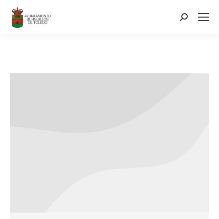
contenido
Search: