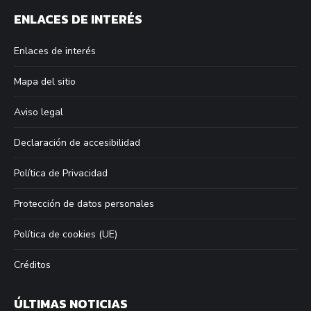
page
page
page
page
ENLACES DE INTERÉS
opens
opens
opens
opens
in
in
in
in
Enlaces de interés
new
new
new
new
window
window
window
window
Mapa del sitio
Aviso legal
Declaración de accesibilidad
Política de Privacidad
Protección de datos personales
Política de cookies (UE)
Créditos
ÚLTIMAS NOTICIAS