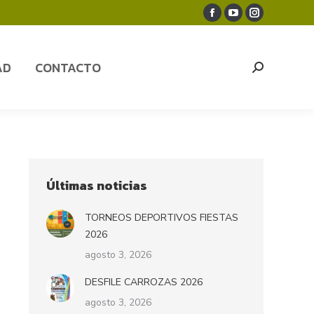
Facebook
YouTube
Instagram
AD
CONTACTO
Search:
page
page
page
opens
opens
opens
AD
CONTACTO
Search:
in
in
in
new
new
new
window
window
window
Últimas noticias
TORNEOS DEPORTIVOS FIESTAS
2026
agosto 3, 2026
DESFILE CARROZAS 2026
agosto 3, 2026