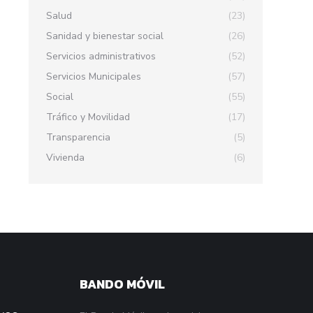
Salud
(23)
Sanidad y bienestar social
(26)
Servicios administrativos
(52)
Servicios Municipales
(57)
Social
(55)
Tráfico y Movilidad
(17)
Transparencia
(5)
Vivienda
(6)
BANDO MÓVIL