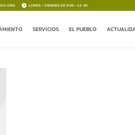
EDO.ORG
LUNES – VIERNES DE 9:00 – 14: 00
AMIENTO
SERVICIOS
EL PUEBLO
ACTUALID
AMIENTO
SERVICIOS
EL PUEBLO
ACTUALID