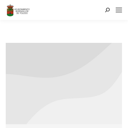
contenido
Search: