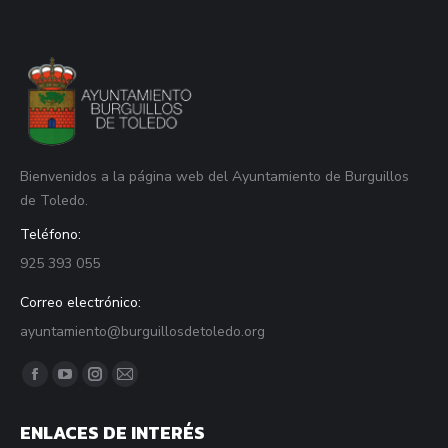
Bienvenidos a la página web del Ayuntamiento de Burguillos
de Toledo.
Teléfono:
925 393 055
Correo electrónico:
ayuntamiento@burguillosdetoledo.org
Find us on:
Facebook
YouTube
Instagram
Mail
page
page
page
page
ENLACES DE INTERÉS
opens
opens
opens
opens