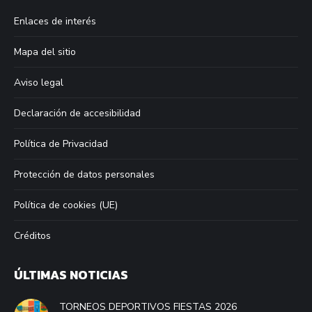
in
in
in
in
Enlaces de interés
new
new
new
new
window
window
window
window
Mapa del sitio
Aviso legal
Declaración de accesibilidad
Política de Privacidad
Protección de datos personales
Política de cookies (UE)
Créditos
ÚLTIMAS NOTICIAS
TORNEOS DEPORTIVOS FIESTAS 2026