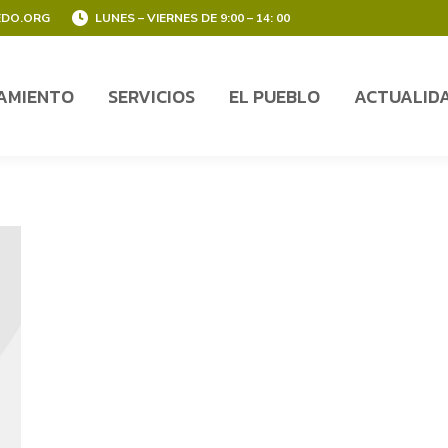
EDO.ORG
LUNES – VIERNES DE 9:00 – 14: 00
AMIENTO
SERVICIOS
EL PUEBLO
ACTUALID
AMIENTO
SERVICIOS
EL PUEBLO
ACTUALID