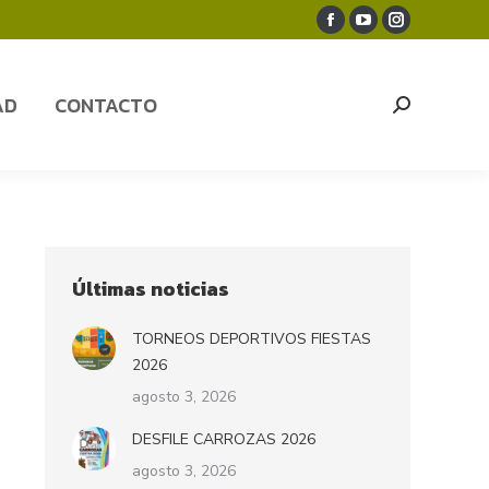
Facebook
YouTube
Instagram
AD
CONTACTO
Search:
page
page
page
opens
opens
opens
AD
CONTACTO
Search:
in
in
in
new
new
new
window
window
window
Últimas noticias
TORNEOS DEPORTIVOS FIESTAS
2026
agosto 3, 2026
DESFILE CARROZAS 2026
agosto 3, 2026