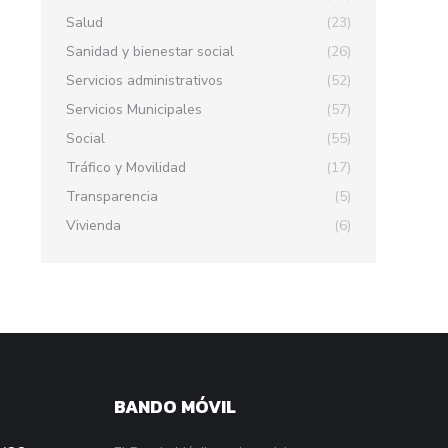
Salud
(23)
Sanidad y bienestar social
(26)
Servicios administrativos
(52)
Servicios Municipales
(57)
Social
(55)
Tráfico y Movilidad
(17)
Transparencia
(5)
Vivienda
(6)
BANDO MÓVIL