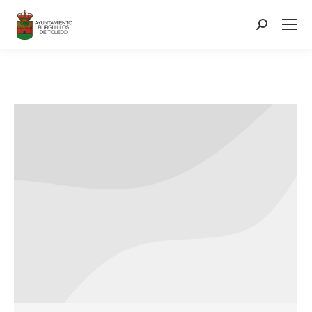
contenido
Search: