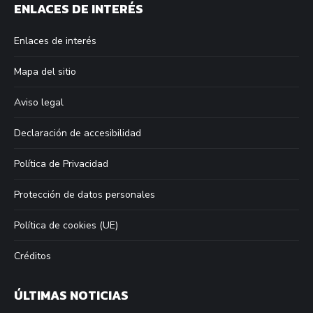
ENLACES DE INTERÉS
opens
opens
opens
opens
in
in
in
in
Enlaces de interés
new
new
new
new
window
window
window
window
Mapa del sitio
Aviso legal
Declaración de accesibilidad
Política de Privacidad
Protección de datos personales
Política de cookies (UE)
Créditos
ÚLTIMAS NOTICIAS