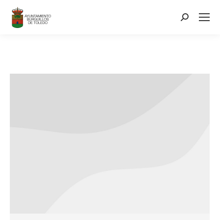
contenido
Search: