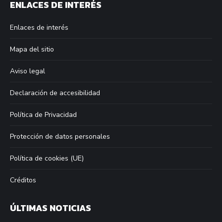
ENLACES DE INTERÉS
opens
opens
opens
opens
in
in
in
in
Enlaces de interés
new
new
new
new
window
window
window
window
Mapa del sitio
Aviso legal
Declaración de accesibilidad
Política de Privacidad
Protección de datos personales
Política de cookies (UE)
Créditos
ÚLTIMAS NOTICIAS