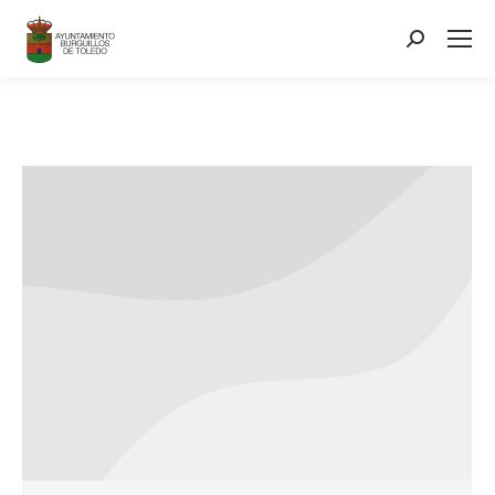
contenido
Search: