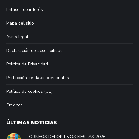
in
in
in
in
Enlaces de interés
new
new
new
new
window
window
window
window
Mapa del sitio
Aviso legal
Declaración de accesibilidad
Política de Privacidad
Protección de datos personales
Política de cookies (UE)
Créditos
ÚLTIMAS NOTICIAS
TORNEOS DEPORTIVOS FIESTAS 2026