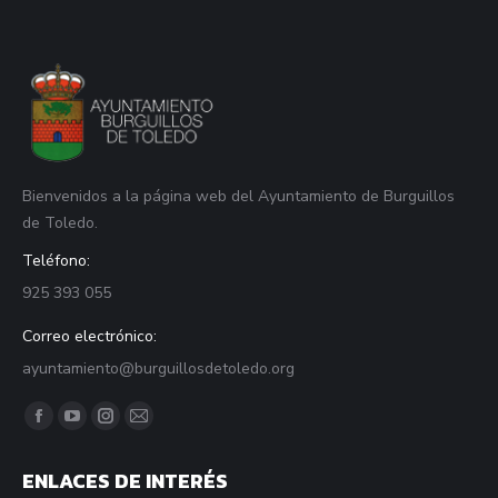
Bienvenidos a la página web del Ayuntamiento de Burguillos
de Toledo.
Teléfono:
925 393 055
Correo electrónico:
ayuntamiento@burguillosdetoledo.org
Find us on:
Facebook
YouTube
Instagram
Mail
page
page
page
page
ENLACES DE INTERÉS
opens
opens
opens
opens