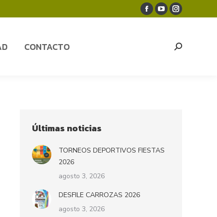
Facebook
YouTube
Instagram
AD
CONTACTO
Search:
page
page
page
opens
opens
opens
AD
CONTACTO
Search:
in
in
in
new
new
new
window
window
window
Últimas noticias
TORNEOS DEPORTIVOS FIESTAS
2026
agosto 3, 2026
DESFILE CARROZAS 2026
agosto 3, 2026