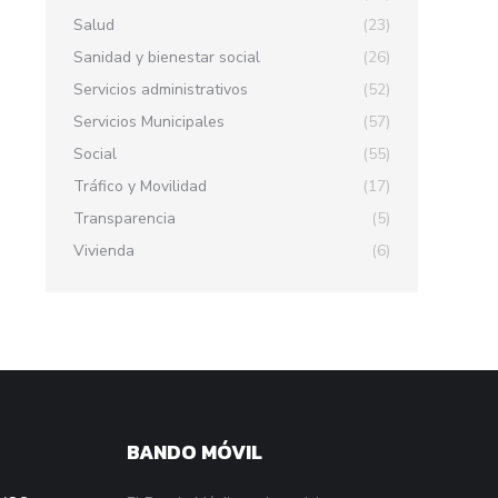
Salud
(23)
Sanidad y bienestar social
(26)
Servicios administrativos
(52)
Servicios Municipales
(57)
Social
(55)
Tráfico y Movilidad
(17)
Transparencia
(5)
Vivienda
(6)
BANDO MÓVIL