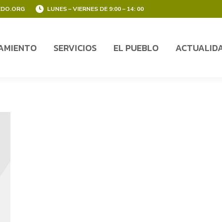
EDO.ORG
LUNES – VIERNES DE 9:00 – 14: 00
AMIENTO
SERVICIOS
EL PUEBLO
ACTUALID
AMIENTO
SERVICIOS
EL PUEBLO
ACTUALID