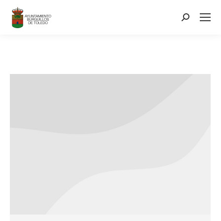
contenido
Search: