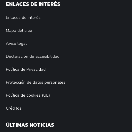
ENLACES DE INTERÉS
opens
opens
opens
opens
in
in
in
in
Enlaces de interés
new
new
new
new
window
window
window
window
Mapa del sitio
Aviso legal
Declaración de accesibilidad
Política de Privacidad
Protección de datos personales
Política de cookies (UE)
Créditos
ÚLTIMAS NOTICIAS