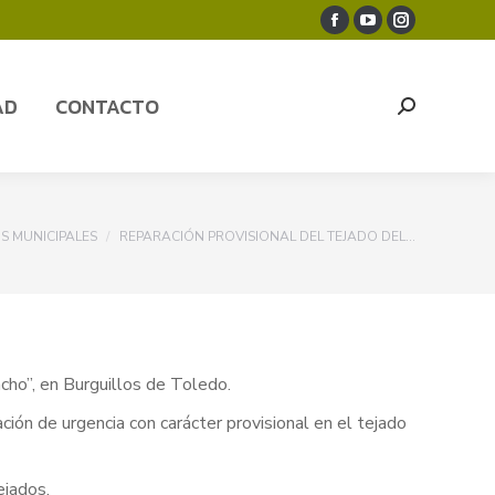
Facebook
YouTube
Instagram
AD
CONTACTO
Search:
page
page
page
opens
opens
opens
AD
CONTACTO
Search:
in
in
in
new
new
new
window
window
window
OS MUNICIPALES
REPARACIÓN PROVISIONAL DEL TEJADO DEL…
acho”, en Burguillos de Toledo.
ación de urgencia con carácter provisional en el tejado
ejados.