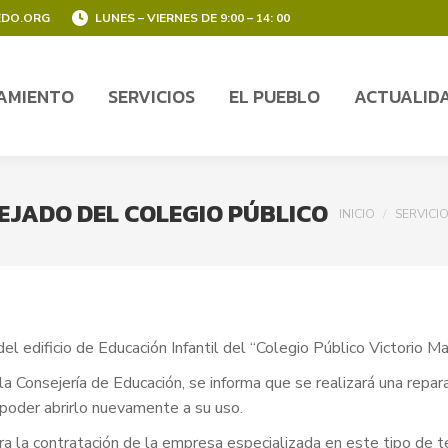
EDO.ORG
LUNES – VIERNES DE 9:00 – 14: 00
AMIENTO
SERVICIOS
EL PUEBLO
ACTUALID
AMIENTO
SERVICIOS
EL PUEBLO
ACTUALID
EJADO DEL COLEGIO PÚBLICO
You are here:
INICIO
SERVICI
del edificio de Educación Infantil del “Colegio Público Victorio M
la Consejería de Educación, se informa que se realizará una repar
 poder abrirlo nuevamente a su uso.
ra la contratación de la empresa especializada en este tipo de t