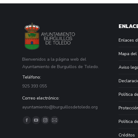
ENLACE
Enlaces d
Mapa del 
Bienvenidos a la página web del
Ayuntamiento de Burguillos de Toledo.
Aviso leg
Teléfono:
Declaraci
925 393 055
Política d
Correo electrónico:
ayuntamiento@burguillosdetoledo.org
Protecció
Find us on:
Política d
Facebook
YouTube
Instagram
Mail
page
page
page
page
Créditos