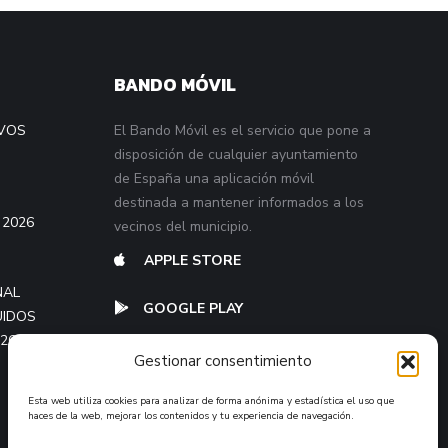
BANDO MÓVIL
VOS
El Bando Móvil es el servicio que pone a
disposición de cualquier ayuntamiento
de España una aplicación móvil
destinada a mantener informados a los
 2026
vecinos del municipio.
APPLE STORE
NAL
GOOGLE PLAY
UIDOS
026
Gestionar consentimiento
Esta web utiliza cookies para analizar de forma anónima y estadística el uso que
haces de la web, mejorar los contenidos y tu experiencia de navegación.