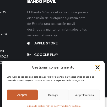
BANDO MÓVIL
VOS
El Bando Móvil es el servicio que pone a
disposición de cualquier ayuntamiento
de España una aplicación móvil
destinada a mantener informados a los
 2026
vecinos del municipio.
APPLE STORE
NAL
GOOGLE PLAY
UIDOS
026
Gestionar consentimiento
Esta web utiliza cookies para analizar de forma anónima y estadística el uso que
haces de la web, mejorar los contenidos y tu experiencia de navegación.
Aceptar
Denegar
Ver preferencias
Política de cookies
Política de Privacidad
Aviso legal