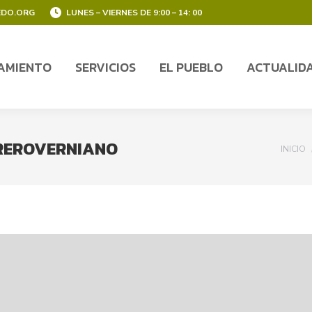
EDO.ORG
LUNES – VIERNES DE 9:00 – 14: 00
AMIENTO
SERVICIOS
EL PUEBLO
ACTUALID
AMIENTO
SERVICIOS
EL PUEBLO
ACTUALID
REROVERNIANO
You ar
INICIO