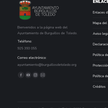
ENLACE
Enlaces d
Mapa del 
Bienvenidos a la página web del
Ayuntamiento de Burguillos de Toledo.
Aviso leg
Teléfono:
Declaraci
925 393 055
Política d
Correo electrónico:
ayuntamiento@burguillosdetoledo.org
Protecció
Find us on:
Política d
Facebook
YouTube
Instagram
Mail
page
page
page
page
Créditos
opens
opens
opens
opens
in
in
in
in
new
new
new
new