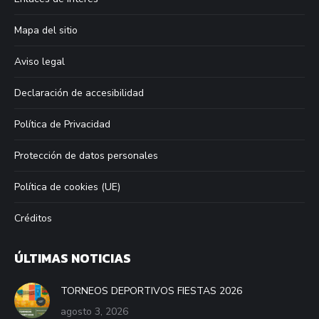
new
new
new
new
window
window
window
window
Mapa del sitio
Aviso legal
Declaración de accesibilidad
Política de Privacidad
Protección de datos personales
Política de cookies (UE)
Créditos
ÚLTIMAS NOTICIAS
TORNEOS DEPORTIVOS FIESTAS 2026
agosto 3, 2026