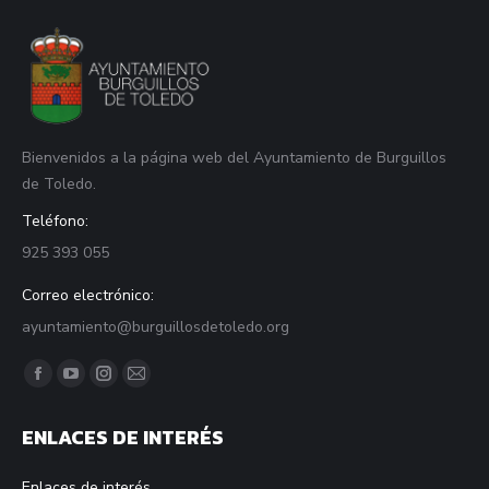
Bienvenidos a la página web del Ayuntamiento de Burguillos
de Toledo.
Teléfono:
925 393 055
Correo electrónico:
ayuntamiento@burguillosdetoledo.org
Find us on:
Facebook
YouTube
Instagram
Mail
page
page
page
page
ENLACES DE INTERÉS
opens
opens
opens
opens
in
in
in
in
Enlaces de interés