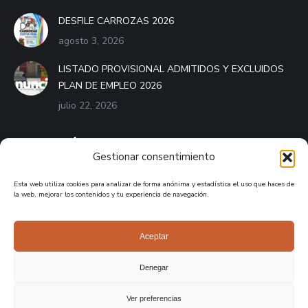
DESFILE CARROZAS 2026
agosto 3, 2026
LISTADO PROVISIONAL ADMITIDOS Y EXCLUIDOS
PLAN DE EMPLEO 2026
julio 22, 2026
BANDO MÓVIL
Gestionar consentimiento
El Bando Móvil es el servicio que pone a disposición de
Esta web utiliza cookies para analizar de forma anónima y estadística el uso que haces de
cualquier ayuntamiento de España una aplicación móvil
la web, mejorar los contenidos y tu experiencia de navegación.
destinada a mantener informados a los vecinos del municipio.
APPLE STORE
Aceptar
GOOGLE PLAY
Denegar
Ver preferencias