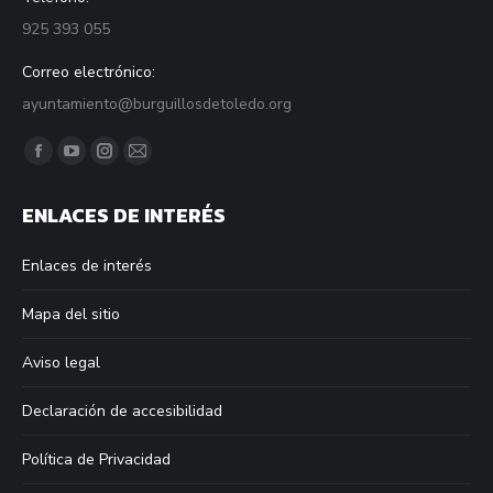
925 393 055
Correo electrónico:
ayuntamiento@burguillosdetoledo.org
Find us on:
Facebook
YouTube
Instagram
Mail
page
page
page
page
ENLACES DE INTERÉS
opens
opens
opens
opens
in
in
in
in
Enlaces de interés
new
new
new
new
window
window
window
window
Mapa del sitio
Aviso legal
Declaración de accesibilidad
Política de Privacidad