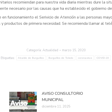
arios recomiendan para nuestra vida diaria mientras dure la situa
amente necesario por las causas que ha establecido el gobierno d
en funcionamiento el Serivicio de Atención a las personas mayores
y productos de primera necesidad. Se recomienda llamar al te
Categoría:
Actualidad
marzo 15, 2020
Etiquetas:
Alcalde de Burguillos
Burguillos de Toledo
coronavirus
COVID-19
AVISO CONSULTORIO
MUNICIPAL
diciembre 11, 2025