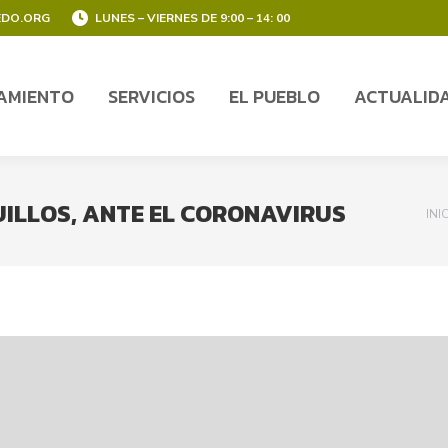
EDO.ORG
LUNES – VIERNES DE 9:00 – 14: 00
AMIENTO
SERVICIOS
EL PUEBLO
ACTUALID
AMIENTO
SERVICIOS
EL PUEBLO
ACTUALID
ILLOS, ANTE EL CORONAVIRUS
You
INI