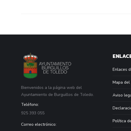
ENLACE
Enlaces d
Mapa del 
Bienvenidos a la página web del
Ayuntamiento de Burguillos de Toledo.
Aviso leg
Teléfono:
Declaraci
925 393 055
Política d
Correo electrónico: