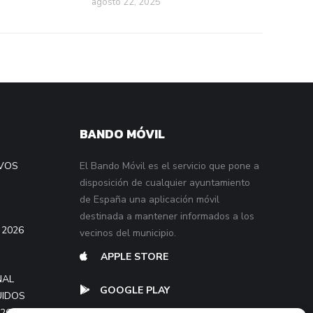
agosto 22, 2025
BANDO MÓVIL
VOS
El Bando Móvil es el servicio que pone a
disposición de cualquier ayuntamiento
de España una aplicación móvil
destinada a mantener informados a los
 2026
vecinos del municipio.
APPLE STORE
NAL
GOOGLE PLAY
UIDOS
026