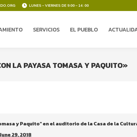
EDO.ORG
LUNES – VIERNES DE 9:00 – 14: 00
AMIENTO
SERVICIOS
EL PUEBLO
ACTUALID
AMIENTO
SERVICIOS
EL PUEBLO
ACTUALID
 CON LA PAYASA TOMASA Y PAQUITO»
omasa y Paquito" en el auditorio de la Casa de la Cultur
June 29, 2018