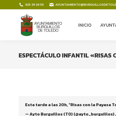
contenido
925 39 30 55
AYUNTAMIENTO@BURGUILLOSDETOL
INICIO
AYUNT
INICIO
AYUNT
ESPECTÁCULO INFANTIL «RISAS
Esta tarde a las 20h, "Risas con la Payasa T
— Ayto Burguillos (TO) (@ayto_burguillos)