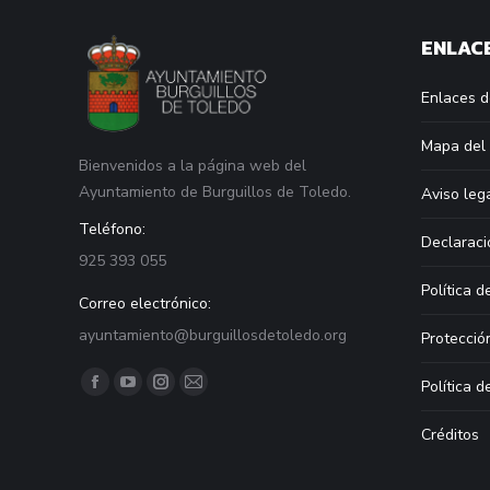
ENLACE
Enlaces d
Mapa del 
Bienvenidos a la página web del
Ayuntamiento de Burguillos de Toledo.
Aviso leg
Teléfono:
Declaraci
925 393 055
Política d
Correo electrónico:
ayuntamiento@burguillosdetoledo.org
Protecció
Find us on:
Política d
Facebook
YouTube
Instagram
Mail
page
page
page
page
Créditos
opens
opens
opens
opens
in
in
in
in