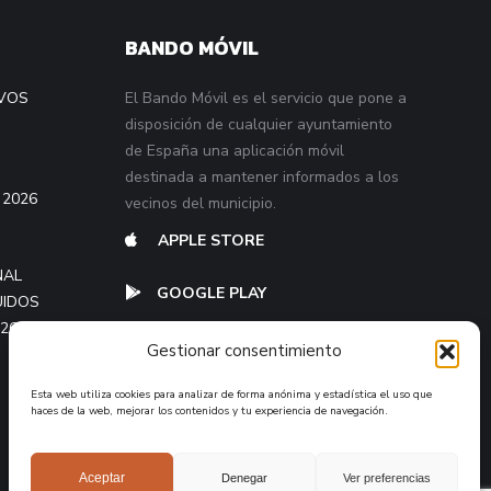
BANDO MÓVIL
VOS
El Bando Móvil es el servicio que pone a
disposición de cualquier ayuntamiento
de España una aplicación móvil
destinada a mantener informados a los
 2026
vecinos del municipio.
APPLE STORE
NAL
GOOGLE PLAY
UIDOS
026
Gestionar consentimiento
Esta web utiliza cookies para analizar de forma anónima y estadística el uso que
haces de la web, mejorar los contenidos y tu experiencia de navegación.
Aceptar
Denegar
Ver preferencias