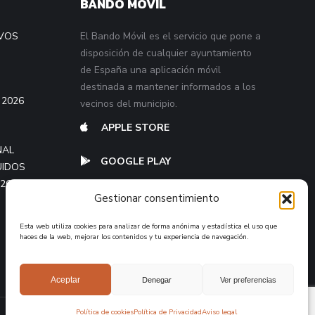
BANDO MÓVIL
VOS
El Bando Móvil es el servicio que pone a
disposición de cualquier ayuntamiento
de España una aplicación móvil
destinada a mantener informados a los
 2026
vecinos del municipio.
APPLE STORE
NAL
GOOGLE PLAY
UIDOS
026
Gestionar consentimiento
Esta web utiliza cookies para analizar de forma anónima y estadística el uso que
haces de la web, mejorar los contenidos y tu experiencia de navegación.
Aceptar
Denegar
Ver preferencias
Política de cookies
Política de Privacidad
Aviso legal