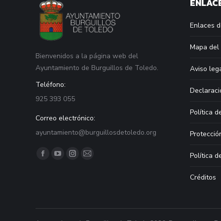
ENLACE
Enlaces d
Mapa del 
Bienvenidos a la página web del
Ayuntamiento de Burguillos de Toledo.
Aviso leg
Teléfono:
Declaraci
925 393 055
Política d
Correo electrónico:
ayuntamiento@burguillosdetoledo.org
Protecció
Find us on:
Política d
Facebook
YouTube
Instagram
Mail
page
page
page
page
Créditos
opens
opens
opens
opens
in
in
in
in
new
new
new
new