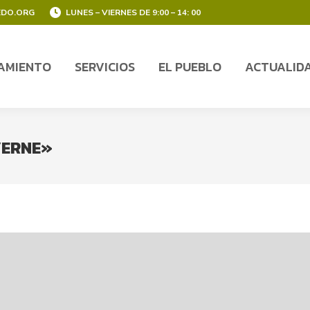
EDO.ORG
LUNES – VIERNES DE 9:00 – 14: 00
AMIENTO
SERVICIOS
EL PUEBLO
ACTUALID
AMIENTO
SERVICIOS
EL PUEBLO
ACTUALID
VERNE»