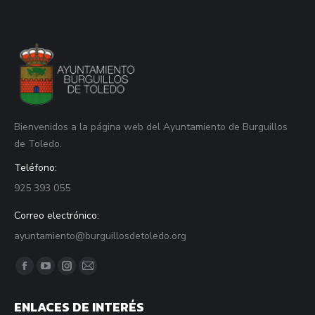
Bienvenidos a la página web del Ayuntamiento de Burguillos
de Toledo.
Teléfono:
925 393 055
Correo electrónico:
ayuntamiento@burguillosdetoledo.org
Find us on:
Facebook
YouTube
Instagram
Mail
page
page
page
page
ENLACES DE INTERÉS
opens
opens
opens
opens