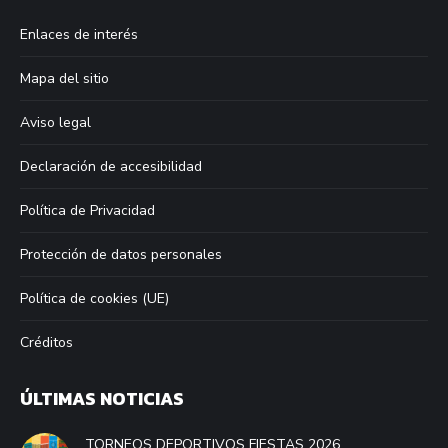
in
in
in
in
Enlaces de interés
new
new
new
new
window
window
window
window
Mapa del sitio
Aviso legal
Declaración de accesibilidad
Política de Privacidad
Protección de datos personales
Política de cookies (UE)
Créditos
ÚLTIMAS NOTICIAS
TORNEOS DEPORTIVOS FIESTAS 2026