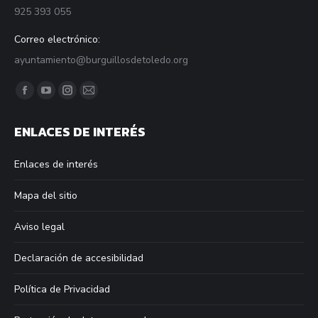
925 393 055
Correo electrónico:
ayuntamiento@burguillosdetoledo.org
Find us on:
Facebook
YouTube
Instagram
Mail
page
page
page
page
ENLACES DE INTERÉS
opens
opens
opens
opens
in
in
in
in
Enlaces de interés
new
new
new
new
window
window
window
window
Mapa del sitio
Aviso legal
Declaración de accesibilidad
Política de Privacidad