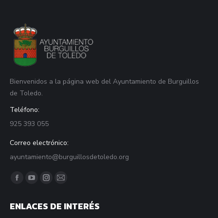
Bienvenidos a la página web del Ayuntamiento de Burguillos
de Toledo.
Teléfono:
925 393 055
Correo electrónico:
ayuntamiento@burguillosdetoledo.org
Find us on:
Facebook
YouTube
Instagram
Mail
page
page
page
page
ENLACES DE INTERÉS
opens
opens
opens
opens