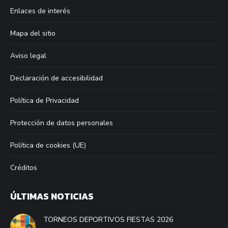
in
in
in
in
Enlaces de interés
new
new
new
new
window
window
window
window
Mapa del sitio
Aviso legal
Declaración de accesibilidad
Política de Privacidad
Protección de datos personales
Política de cookies (UE)
Créditos
ÚLTIMAS NOTICIAS
TORNEOS DEPORTIVOS FIESTAS 2026