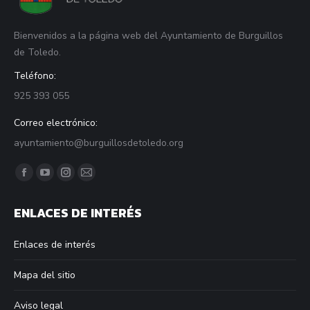
Bienvenidos a la página web del Ayuntamiento de Burguillos
de Toledo.
Teléfono:
925 393 055
Correo electrónico:
ayuntamiento@burguillosdetoledo.org
Find us on:
Facebook
YouTube
Instagram
Mail
page
page
page
page
ENLACES DE INTERÉS
opens
opens
opens
opens
in
in
in
in
Enlaces de interés
new
new
new
new
window
window
window
window
Mapa del sitio
Aviso legal