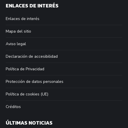
ENLACES DE INTERÉS
opens
opens
opens
opens
in
in
in
in
Enlaces de interés
new
new
new
new
window
window
window
window
Mapa del sitio
Aviso legal
Declaración de accesibilidad
Política de Privacidad
Protección de datos personales
Política de cookies (UE)
Créditos
ÚLTIMAS NOTICIAS