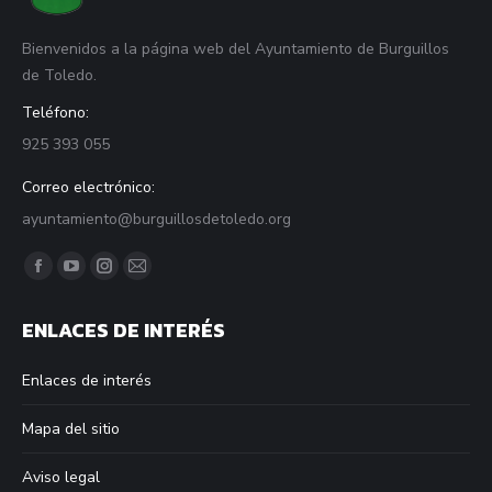
Bienvenidos a la página web del Ayuntamiento de Burguillos
de Toledo.
Teléfono:
925 393 055
Correo electrónico:
ayuntamiento@burguillosdetoledo.org
Find us on:
Facebook
YouTube
Instagram
Mail
page
page
page
page
ENLACES DE INTERÉS
opens
opens
opens
opens
in
in
in
in
Enlaces de interés
new
new
new
new
window
window
window
window
Mapa del sitio
Aviso legal